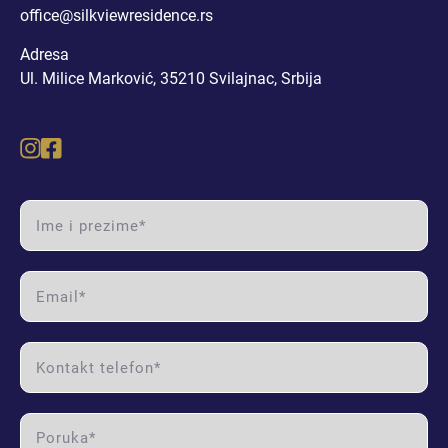
office@silkviewresidence.rs
DVOSOBAN STAN I (RASPRODATO)
Adresa
DVOSOBAN STAN II (RASPRODATO)
Ul. Milice Marković, 35210 Svilajnac, Srbija
DVOSOBAN STAN III (RASPRODATO)
DVOSOBAN STAN IV
name label
DVOSOBAN STAN V
email label
DVOSOBAN STAN VI
phone label
DVOSOBAN STAN VII (RASPRODATO)
DVOSOBAN STAN VIII
message label