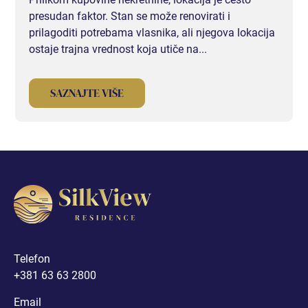
JEDNOSOBAN
presudan faktor. Stan se može renovirati i
prilagoditi potrebama vlasnika, ali njegova lokacija
JEDNOSOBAN STAN I
ostaje trajna vrednost koja utiče na...
JEDNOSOBAN STAN II
SAZNAJTE VIŠE
JEDNOSOBAN STAN III
JEDNOSOBAN STAN IV (RASPRODATO)
JEDNOSOBAN STAN V (RASPRODATO)
JEDNOSOBAN STAN VI (RASPRODATO)
Telefon
+381 63 63 2800
DVOSOBAN
Email