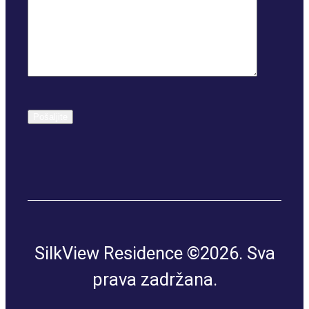
(RASPRODATO)
TROSOBAN
TROSOBAN STAN I
PENTHOUSE
SilkView Residence ©2026. Sva
PENTHOUSE I
prava zadržana.
(RASPRODATO)