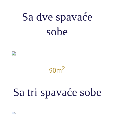
Sa dve spavaće
JEDNOSOBAN STAN II
sobe
JEDNOSOBAN STAN III
JEDNOSOBAN STAN IV
2
90m
(RASPRODATO)
Sa tri spavaće sobe
JEDNOSOBAN STAN V
(RASPRODATO)