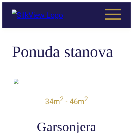
Ponuda stanova
2
2
34m
- 46m
GARSONJERE
Garsonjera