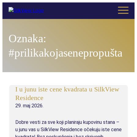
Oznaka:
#prilikakojasenepropušta
GARSONJERE
GARSONJERA I
I u junu iste cene kvadrata u SilkView
Residence
GARSONJERA II
29. maj 2026.
GARSONJERA III (RASPRODATO)
Dobre vesti za sve koji planiraju kupovinu stana –
u junu vas u SilkView Residence očekuju iste cene
kvadrata! Bez poskupljenja i bez skrivenih