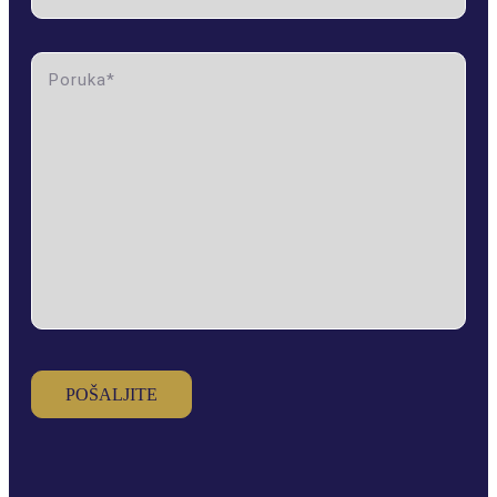
DVOSOBAN STAN IX (RASPRODATO)
message label
DVOSOBAN STAN X (RASPRODATO)
TROSOBAN
TROSOBAN STAN I
PENTHOUSE
PENTHOUSE I (RASPRODATO)
PENTHOUSE II (RASPRODATO)