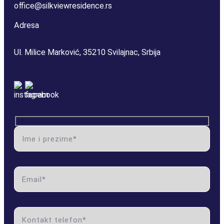
office@silkviewresidence.rs
DVOSOBAN STAN I (RASPRODATO)
Adresa
DVOSOBAN STAN II (RASPRODATO)
Ul. Milice Marković, 35210 Svilajnac, Srbija
DVOSOBAN STAN III (RASPRODATO)
DVOSOBAN STAN IV
DVOSOBAN STAN V
name label
DVOSOBAN STAN VI
email label
DVOSOBAN STAN VII (RASPRODATO)
phone label
DVOSOBAN STAN VIII