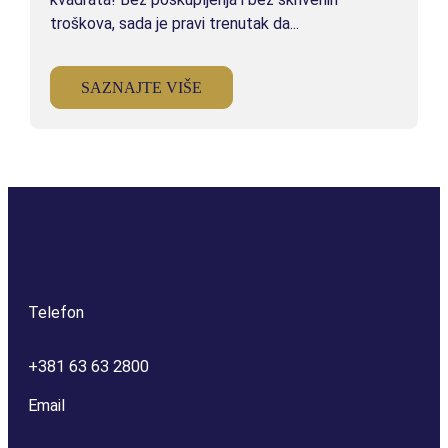
JEDNOSOBAN
troškova, sada je pravi trenutak da...
JEDNOSOBAN STAN I
SAZNAJTE VIŠE
JEDNOSOBAN STAN II
JEDNOSOBAN STAN III
JEDNOSOBAN STAN IV (RASPRODATO)
JEDNOSOBAN STAN V (RASPRODATO)
Telefon
JEDNOSOBAN STAN VI (RASPRODATO)
+381 63 63 2800
Email
DVOSOBAN