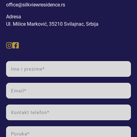
office@silkviewresidence.rs
DVOSOBAN STAN I (RASPRODATO)
Adresa
DVOSOBAN STAN II (RASPRODATO)
Ul. Milice Marković, 35210 Svilajnac, Srbija
DVOSOBAN STAN III (RASPRODATO)
DVOSOBAN STAN IV
name label
DVOSOBAN STAN V
email label
DVOSOBAN STAN VI
phone label
DVOSOBAN STAN VII (RASPRODATO)
DVOSOBAN STAN VIII
message label