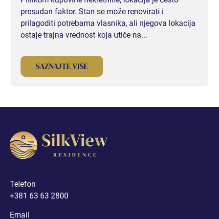
JEDNOSOBAN
presudan faktor. Stan se može renovirati i
prilagoditi potrebama vlasnika, ali njegova lokacija
JEDNOSOBAN STAN I
ostaje trajna vrednost koja utiče na...
JEDNOSOBAN STAN II
SAZNAJTE VIŠE
JEDNOSOBAN STAN III
JEDNOSOBAN STAN IV (RASPRODATO)
JEDNOSOBAN STAN V (RASPRODATO)
JEDNOSOBAN STAN VI (RASPRODATO)
Telefon
+381 63 63 2800
DVOSOBAN
Email