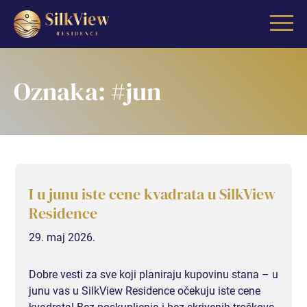
Oznaka:
#jun
GARSONJERE
I u junu iste cene kvadrata u SilkView
GARSONJERA I
Residence
GARSONJERA II
29. maj 2026.
GARSONJERA III (RASPRODATO)
Dobre vesti za sve koji planiraju kupovinu stana – u
junu vas u SilkView Residence očekuju iste cene