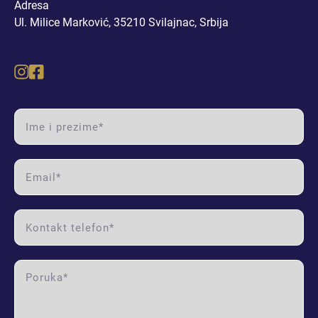
Adresa
DVOSOBAN STAN I (RASPRODATO)
Ul. Milice Marković, 35210 Svilajnac, Srbija
DVOSOBAN STAN II (RASPRODATO)
DVOSOBAN STAN III (RASPRODATO)
name label
DVOSOBAN STAN IV
email label
DVOSOBAN STAN V
phone label
DVOSOBAN STAN VI
DVOSOBAN STAN VII (RASPRODATO)
message label
DVOSOBAN STAN VIII