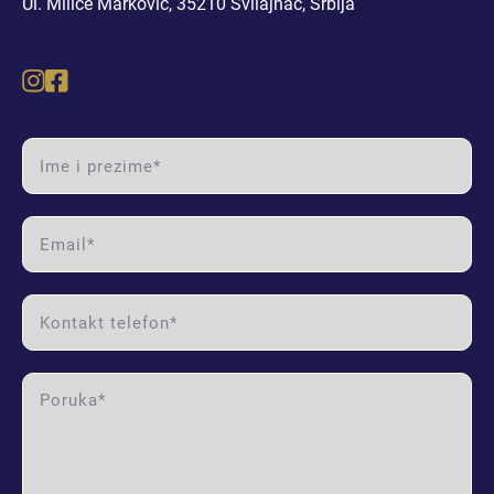
Ul. Milice Marković, 35210 Svilajnac, Srbija
DVOSOBAN STAN I (RASPRODATO)
DVOSOBAN STAN II (RASPRODATO)
DVOSOBAN STAN III (RASPRODATO)
name label
DVOSOBAN STAN IV
email label
DVOSOBAN STAN V
phone label
DVOSOBAN STAN VI
message label
DVOSOBAN STAN VII (RASPRODATO)
DVOSOBAN STAN VIII