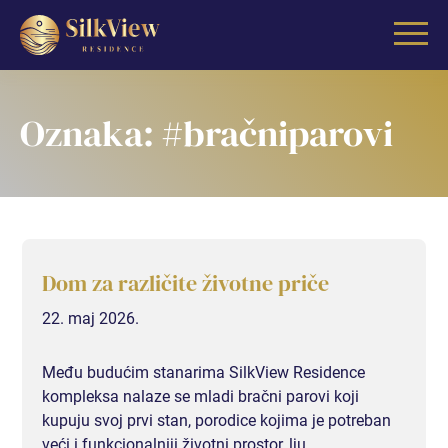
Oznaka:
#bračniparovi
GARSONJERE
Dom za različite životne priče
GARSONJERA I
22. maj 2026.
GARSONJERA II
Među budućim stanarima SilkView Residence
GARSONJERA III (RASPRODATO)
kompleksa nalaze se mladi bračni parovi koji
kupuju svoj prvi stan, porodice kojima je potreban
veći i funkcionalniji životni prostor, lju...