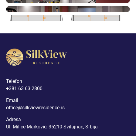
DVOSOBAN STAN I (RASPRODATO)
DVOSOBAN STAN II (RASPRODATO)
DVOSOBAN STAN III (RASPRODATO)
DVOSOBAN STAN IV
DVOSOBAN STAN V
Telefon
+381 63 63 2800
DVOSOBAN STAN VI
Email
office@silkviewresidence.rs
DVOSOBAN STAN VII (RASPRODATO)
Adresa
Ul. Milice Marković, 35210 Svilajnac, Srbija
DVOSOBAN STAN VIII