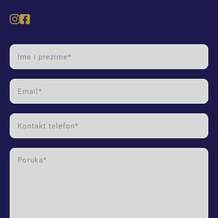
DVOSOBAN STAN IX (RASPRODATO)
DVOSOBAN STAN X (RASPRODATO)
name label
TROSOBAN
email label
TROSOBAN STAN I
phone label
PENTHOUSE
message label
PENTHOUSE I (RASPRODATO)
PENTHOUSE II (RASPRODATO)