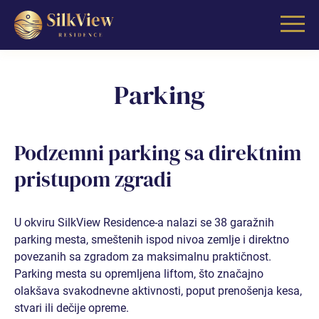
Skoči
na
sadržaj
Parking
Podzemni parking sa direktnim
GARSONJERE
pristupom zgradi
GARSONJERA I
U okviru SilkView Residence-a nalazi se 38 garažnih
parking mesta, smeštenih ispod nivoa zemlje i direktno
GARSONJERA II
povezanih sa zgradom za maksimalnu praktičnost.
Parking mesta su opremljena liftom, što značajno
GARSONJERA III (RASPRODATO)
olakšava svakodnevne aktivnosti, poput prenošenja kesa,
stvari ili dečije opreme.