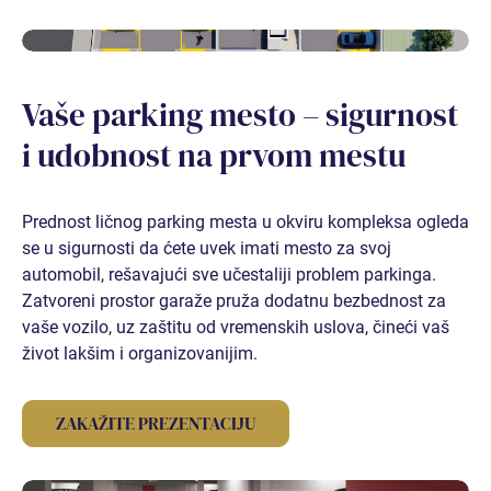
JEDNOSOBAN
JEDNOSOBAN STAN I
Vaše parking mesto – sigurnost
JEDNOSOBAN STAN II
i udobnost na prvom mestu
JEDNOSOBAN STAN III
Prednost ličnog parking mesta u okviru kompleksa ogleda
se u sigurnosti da ćete uvek imati mesto za svoj
JEDNOSOBAN STAN IV (RASPRODATO)
automobil, rešavajući sve učestaliji problem parkinga.
Zatvoreni prostor garaže pruža dodatnu bezbednost za
JEDNOSOBAN STAN V (RASPRODATO)
vaše vozilo, uz zaštitu od vremenskih uslova, čineći vaš
život lakšim i organizovanijim.
JEDNOSOBAN STAN VI (RASPRODATO)
ZAKAŽITE PREZENTACIJU
DVOSOBAN