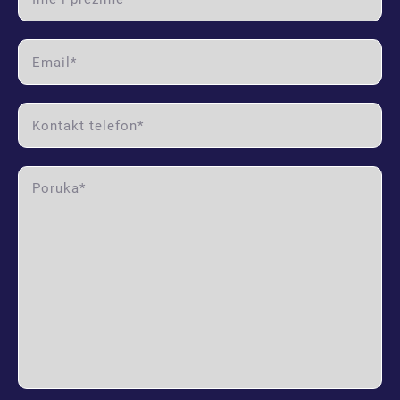
email label
phone label
message label