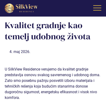
Skoči
na
sadržaj
Kvalitet gradnje kao
temelj udobnog života
4. maj 2026.
GARSONJERE
GARSONJERA I
U SilkView Residence verujemo da kvalitet gradnje
predstavlja osnovu svakog savremenog i udobnog doma.
GARSONJERA II
Zato smo posebnu pažnju posvetili izboru materijala i
tehničkih rešenja koja budućim stanarima donose
dugoročnu sigurnost, energetsku efikasnost i visok nivo
GARSONJERA III (RASPRODATO)
komfora.