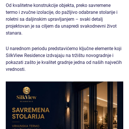
JEDNOSOBAN
Od kvalitetne konstrukcije objekta, preko savremene
termo i zvučne izolacije, do pažljivo odabrane stolarije i
JEDNOSOBAN STAN I
roletni sa daljinskim upravljanjem – svaki detalj
projektovan je sa ciljem da unapredi svakodnevni život
stanara.
JEDNOSOBAN STAN II
U narednom periodu predstavićemo ključne elemente koji
JEDNOSOBAN STAN III
SilkView Residence izdvajaju na tržištu novogradnje i
pokazati zašto je kvalitet gradnje jedna od naših najvećih
JEDNOSOBAN STAN IV (RASPRODATO)
vrednosti.
JEDNOSOBAN STAN V (RASPRODATO)
JEDNOSOBAN STAN VI (RASPRODATO)
DVOSOBAN